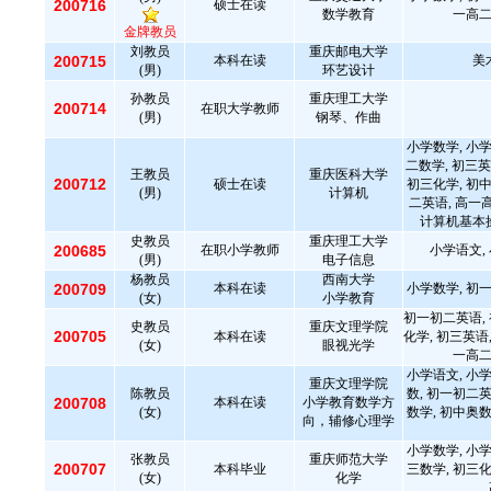
200716
硕士在读
数学教育
一高二
金牌教员
刘教员
重庆邮电大学
200715
本科在读
美
(男)
环艺设计
孙教员
重庆理工大学
200714
在职大学教师
(男)
钢琴、作曲
小学数学, 小学
二数学, 初三英
王教员
重庆医科大学
200712
硕士在读
初三化学, 初中
(男)
计算机
二英语, 高一
计算机基本
史教员
重庆理工大学
200685
在职小学教师
小学语文,
(男)
电子信息
杨教员
西南大学
200709
本科在读
小学数学, 初一
(女)
小学教育
初一初二英语,
史教员
重庆文理学院
200705
本科在读
化学, 初三英语,
(女)
眼视光学
一高二
小学语文, 小学
重庆文理学院
陈教员
数, 初一初二英
200708
本科在读
小学教育数学方
(女)
数学, 初中奥数
向，辅修心理学
小学数学, 小学
张教员
重庆师范大学
200707
本科毕业
三数学, 初三化
(女)
化学