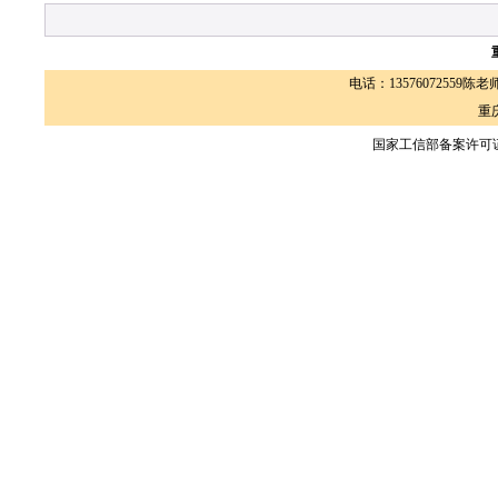
电话：13576072559陈老师 
重
国家工信部备案许可