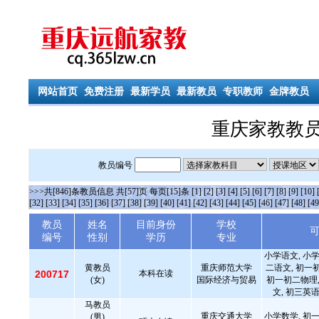
网站首页
免费注册
最新学员
最新教员
专职教师
金牌教员
重庆家教教员
教员编号
>>>共[846]条教员信息 共[57]页 每页[15]条
[1]
[2]
[3]
[4]
[5]
[6]
[7]
[8]
[9]
[10]
[32]
[33]
[34]
[35]
[36]
[37]
[38]
[39]
[40]
[41]
[42]
[43]
[44]
[45]
[46]
[47]
[48]
[49
教员
姓名
目前身份
学校
编号
性别
学历
专业
小学语文, 小学
黄教员
重庆师范大学
二语文, 初一
200717
本科在读
(女)
国际经济与贸易
初一初二物理,
文, 初三英语
马教员
重庆交通大学
小学数学, 初一
(男)